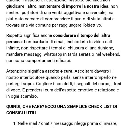
cardine il rispetto e l’attenzione. Rispetto significa
non
giudicare l’altro, non tentare di imporre la nostra idea,
non
sentirci portatori di una verità oggettiva e universale, ma
piuttosto cercare di comprendere il punto di vista altrui e
trovare una via comune per raggiungere l’obiettivo.
Rispetto significa anche
considerare il tempo dell’altra
persona
: bombardarlo di email, inchiodarlo in video call
infinite, non rispettare i tempi di chiusura di una riunione,
mandare messaggi whatsapp in tarda serata o nel weekend,
non sono comportamenti efficaci.
Attenzione significa
ascolto e cura
. Ascoltare davvero il
nostro interlocutore quando parla, senza interromperlo né
parlargli sopra. Cogliere i non detti, i segnali del corpo, i toni
di voce. E prendersi cura dell’aspetto emotivo e relazionale
in ogni scambio.
QUINDI, CHE FARE? ECCO UNA SEMPLICE CHECK LIST DI
CONSIGLI UTILI
Nelle mail / chat / messaggi: rileggi prima di inviare,