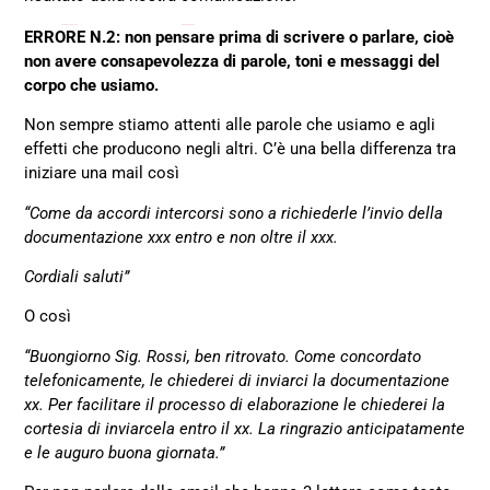
Solicita tu Préstamo Online con Oney hasta 3000 pesos
préstamos personales
. En solo 4 minutos y sin cambiar de banco. ¡Simula tu Préstamo Personal sin compromiso! Los préstamos rápidos, como su propio nombre indica, son un tipo de
préstamos rápidos
en México con plazos de gestión y aprobación más cortos.
ERRORE N.2: non pensare prima di scrivere o parlare, cioè
non avere consapevolezza di parole, toni e messaggi del
corpo che usiamo.
Non sempre stiamo attenti alle parole che usiamo e agli
effetti che producono negli altri. C’è una bella differenza tra
iniziare una mail così
“Come da accordi intercorsi sono a richiederle l’invio della
documentazione xxx entro e non oltre il xxx.
Cordiali saluti”
O così
“Buongiorno Sig. Rossi, ben ritrovato. Come concordato
telefonicamente, le chiederei di inviarci la documentazione
xx. Per facilitare il processo di elaborazione le chiederei la
cortesia di inviarcela entro il xx. La ringrazio anticipatamente
e le auguro buona giornata.”