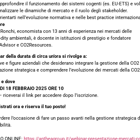
pprofondire il funzionamento dei sistemi cogenti (es. EU-ETS) e vol
nalizzare le dinamiche di mercato e il ruolo degli stakeholder.
rientarti nell’evoluzione normativa e nelle best practice internaziona
ore
Ronchi, economista con 13 anni di esperienza nei mercati delle
ty ambientali, è docente in istituzioni di prestigio e fondatore
 Advisor e CO2Resources.
ar della durata di circa un’ora si rivolge a:
ve e figure aziendali che desiderano integrare la gestione della CO2
cazione strategica e comprendere l’evoluzione dei mercati della CO2
 e dove
I 18 FEBBRAIO 2025 ORE 10
– riceverai il link per accedere dopo l’iscrizione.
strati ora e riserva il tuo posto!
dere l’occasione di fare un passo avanti nella gestione strategica d
ilità.
O ONLINE:
https://antheagroup.it/webinar-presentazione-mercati-c