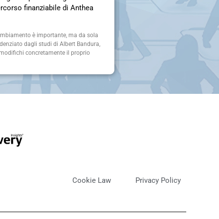
ercorso finanziabile di Anthea
nuovo passo nel percorso 
di Anthea Group
ambiamento è importante, ma da sola
Anthelogia, la Scuola di Coaching
enziato dagli studi di Albert Bandura,
un momento importante della propr
odifichi concretamente il proprio
conseguimento del diploma da par
al
Cookie Law
Privacy Policy