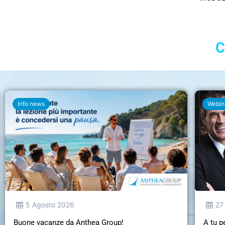
C
Info news
Webin
5 Agosto 2026
27
Buone vacanze da Anthea Group!
A tu p