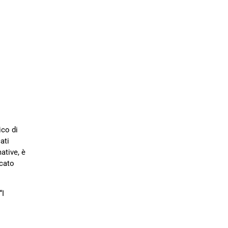
ico di
ati
ative, è
rcato
“I