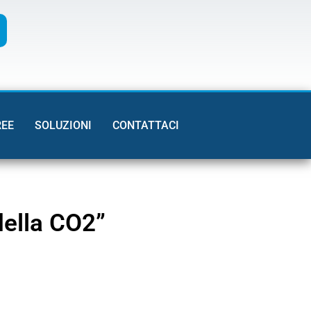
REE
SOLUZIONI
CONTATTACI
della CO2”