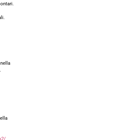
ontari.
li.
 nella
.
ella
o2/