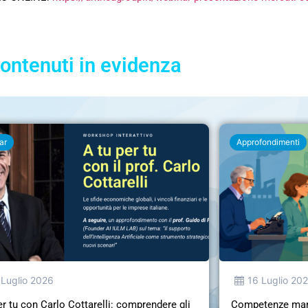
ontenuti in evidenza
ar
Approfondimenti
 Luglio 2026
16 Luglio 20
er tu con Carlo Cottarelli: comprendere gli
Competenze manag