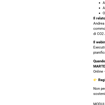
A
A
O
Il relat
Andrea 
commodi
di CO2
Il webin
Executi
pianifi
Quando
MARTED
Online 
Regi
Non per
sostenib
MODUL