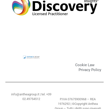
Cookie Law
Privacy Policy
info@antheagroup.it | tel. +39
02.49754512
P.IVA 07675900968 – REA
1976292 | ©Copyright Anthea
Group – Tutti i diritti sono riservati