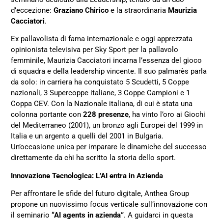
d’eccezione:
Graziano Chirico
e la straordinaria
Maurizia
Cacciatori
.
Ex pallavolista di fama internazionale e oggi apprezzata
opinionista televisiva per Sky Sport per la pallavolo
femminile, Maurizia Cacciatori incarna l’essenza del gioco
di squadra e della leadership vincente. Il suo palmarès parla
da solo: in carriera ha conquistato 5 Scudetti, 5 Coppe
nazionali, 3 Supercoppe italiane, 3 Coppe Campioni e 1
Coppa CEV. Con la Nazionale italiana, di cui è stata una
colonna portante con
228 presenze
, ha vinto l’oro ai Giochi
del Mediterraneo (2001), un bronzo agli Europei del 1999 in
Italia e un argento a quelli del 2001 in Bulgaria.
Un’occasione unica per imparare le dinamiche del successo
direttamente da chi ha scritto la storia dello sport.
Innovazione Tecnologica: L’AI entra in Azienda
Per affrontare le sfide del futuro digitale, Anthea Group
propone un nuovissimo focus verticale sull’innovazione con
il seminario
“AI agents in azienda”
. A guidarci in questa