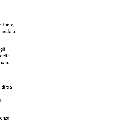
ottante,
chiede a
gli
della
nale,
di tra
ti
renza