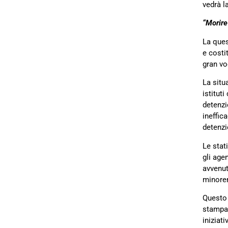
vedrà la
“Morire
La quest
e costi
gran vo
La situ
istitut
detenzi
ineffic
detenzi
Le stat
gli age
avvenut
minoren
Questo 
stampa/
iniziat