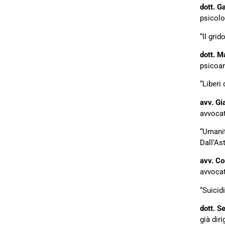
dott. 
psicolo
“Il grid
dott. M
psicoan
“Liberi 
avv. Gi
avvocat
“Umanit
Dall’As
avv. Co
avvocat
“Suicidi
dott. S
già dir