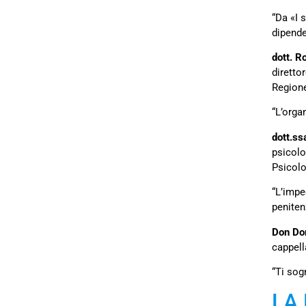
“Da «I s
dipende
dott. R
diretto
Region
“L’orga
dott.ss
psicolo
Psicolo
“L’impe
penitenz
Don Do
cappell
“Ti sog
LA