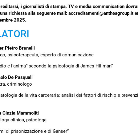
reditarsi, i giornalisti di stampa, TV e media communication dovr
 una richiesta alla seguente mail:
accreditamenti@antheagroup.it
en
tembre 2025.
LATORI
er Pietro Brunelli
go, psicoterapeuta, esperto di comunicazione
cidio e l’anima” secondo la psicologia di James Hillman”
aolo De Pasquali
tra, criminologo
atologia della vita carceraria: analisi dei fattori di rischio e prevenz
a Cinzia Mammoliti
loga clinica, psicologa
mi di prisonizzazione e di Ganser”