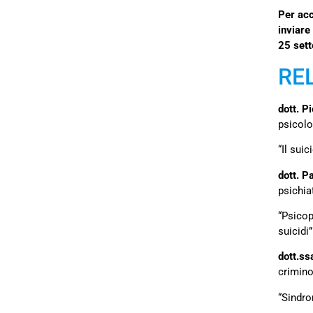
Per acc
inviare
25 set
RE
dott. Pi
psicolo
“Il sui
dott. P
psichia
“Psicop
suicidi”
dott.ss
crimino
“Sindro