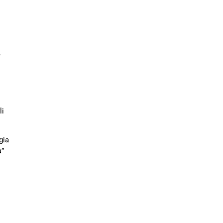
,
li
gia
a”