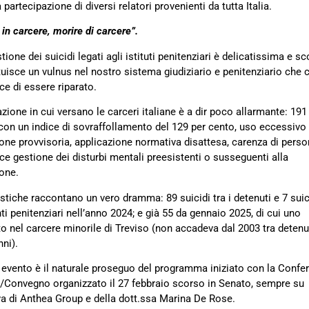
 partecipazione di diversi relatori provenienti da tutta Italia.
 in carcere, morire di carcere”.
ione dei suicidi legati agli istituti penitenziari è delicatissima e sc
tuisce un vulnus nel nostro sistema giudiziario e penitenziario che 
ce di essere riparato.
azione in cui versano le carceri italiane è a dir poco allarmante: 191 
i con un indice di sovraffollamento del 129 per cento, uso eccessivo 
one provvisoria, applicazione normativa disattesa, carenza di perso
ace gestione dei disturbi mentali preesistenti o susseguenti alla
one.
istiche raccontano un vero dramma: 89 suicidi tra i detenuti e 7 suici
nti penitenziari nell’anno 2024; e già 55 da gennaio 2025, di cui uno
o nel carcere minorile di Treviso (non accadeva dal 2003 tra detenu
ni).
evento è il naturale proseguo del programma iniziato con la Confe
Convegno organizzato il 27 febbraio scorso in Senato, sempre su
iva di Anthea Group e della dott.ssa Marina De Rose.