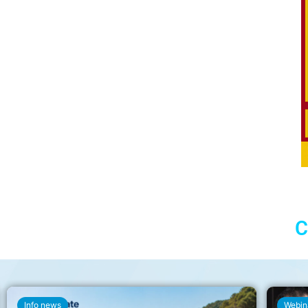
C
Info news
Webin