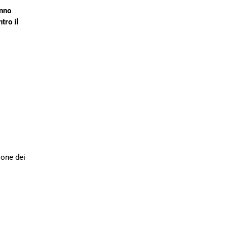
anno
tro il
ione dei