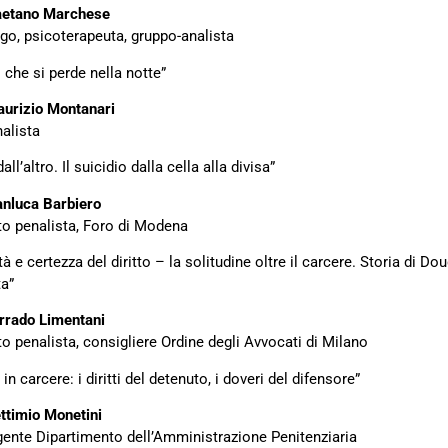
Gaetano Marchese
go, psicoterapeuta, gruppo-analista
o che si perde nella notte”
aurizio Montanari
alista
dall’altro. Il suicidio dalla cella alla divisa”
anluca Barbiero
o penalista, Foro di Modena
à e certezza del diritto – la solitudine oltre il carcere. Storia di Do
ta”
rrado Limentani
o penalista, consigliere Ordine degli Avvocati di Milano
 in carcere: i diritti del detenuto, i doveri del difensore”
ettimio Monetini
igente Dipartimento dell’Amministrazione Penitenziaria